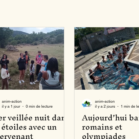
anim-action
anim-action
il y a 1 jour
0 min de lecture
il y a 2 jours
1 min de l
r veillée nuit dans
Aujourd’hui ba
 étoiles avec un
romains et
tervenant
olympiades