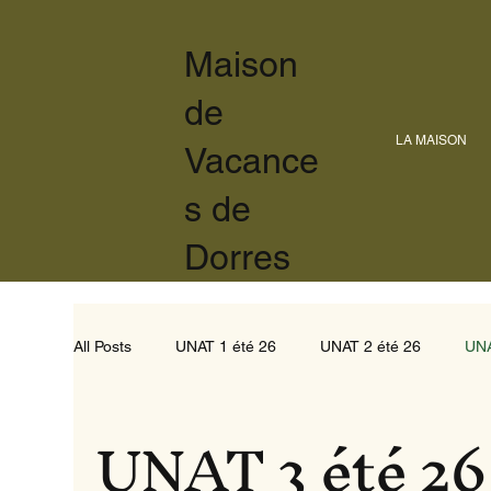
Maison
de
LA MAISON
Vacance
s de
Dorres
All Posts
UNAT 1 été 26
UNAT 2 été 26
UNA
UNAT 3 été 26