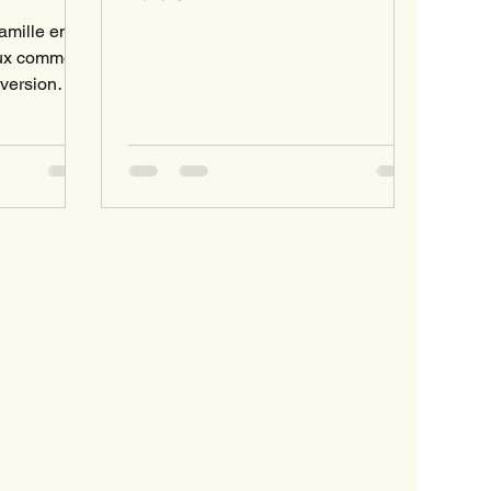
amille en or
jeux comme
 version
xé avec un