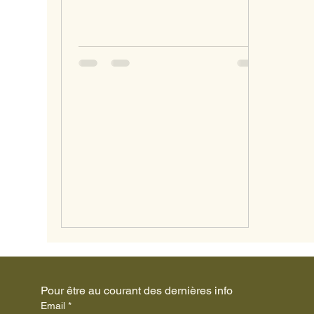
monde est resté de bonne humeur.
Les jeunes ont pu s’installer
tranquillement dans leur chambre et
faire connaissance avec leur
nouveau compagnon ou leur
nouvelle compagne de chambre.
Après cette première installation, ils
se sont régalés avec de délicieux
croque-monsieur ou de la purée avec
du poisson 🥪😋 La soirée se
poursuit maintenant avec la veillée,
un premier mo
Pour être au courant des dernières info
Email
*