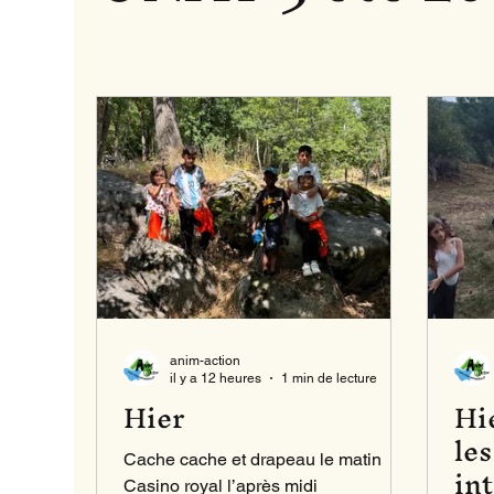
anim-action
il y a 12 heures
1 min de lecture
Hier
Hie
les
Cache cache et drapeau le matin
in
Casino royal l’après midi