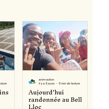
anim-action
ecture
il y a 3 jours
0 min de lecture
ins
Aujourd’hui
randonnée au Bell
Lloc