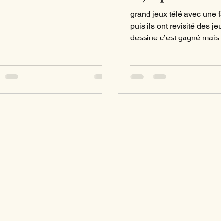
grand jeux télé avec une f
puis ils ont revisité des 
dessine c’est gagné mais
course relai et basket mi
blind test