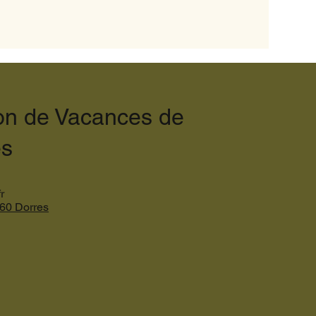
on de Vacances de
es
r
60 Dorres