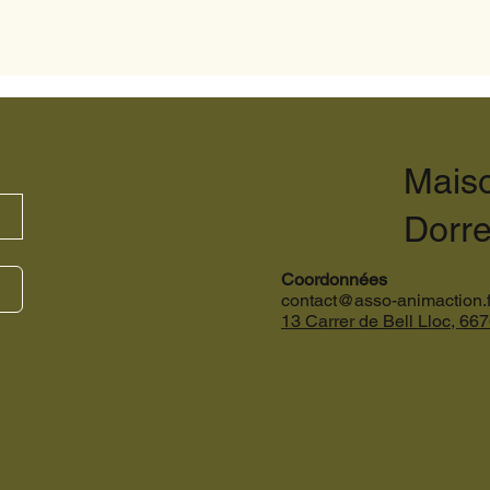
Mais
Dorr
Coordonnées
contact@asso-animaction.f
13 Carrer de Bell Lloc,
667