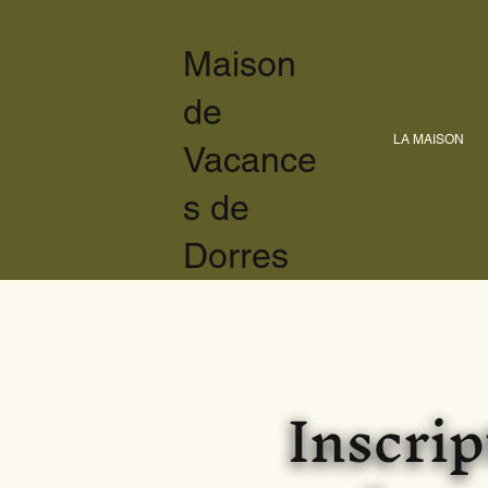
Maison
de
LA MAISON
Vacance
s de
Dorres
Inscrip