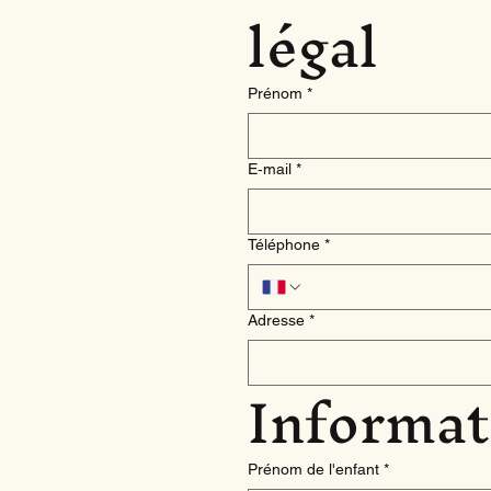
légal
Prénom
*
E‑mail
*
Téléphone
*
Adresse
*
Informati
Prénom de l'enfant
*