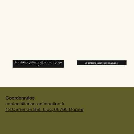
Je souhaite organiser un séjour pour un groupe
Je souhaite inscrire mon enfant >
>
Coordonnées
contact@asso-animaction.fr
13 Carrer de Bell Lloc,
66760 Dorres